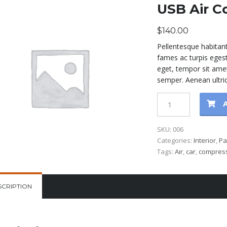
USB Air C
$
140.00
Pellentesque habitan
fames ac turpis egest
eget, tempor sit ame
semper. Aenean ultric
USB
Air
Compressor
SKU:
006
quantity
Categories:
Interior
,
Pa
Tags:
Air
,
car
,
compres
SCRIPTION
REVIEWS (0)