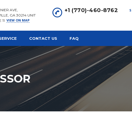
+1 (770)-460-8762
NIER AVE,
S
ILLE, GA 30214 UNIT
VIEW ON MAP
E 11
SERVICE
CONTACT US
FAQ
ESSOR