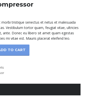
ompressor
t morbi tristique senectus et netus et malesuada
as. Vestibulum tortor quam, feugiat vitae, ultricies
t, ante. Donec eu libero sit amet quam egestas
ies mi vitae est. Mauris placerat eleifend leo.
ADD TO CART
rts
sor